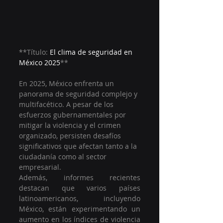
**Título: 
El clima de seguridad en 
México 2025
**  
En 2025, México enfrenta un 
panorama de seguridad complejo y 
multifacético. A pesar de los 
esfuerzos gubernamentales por 
mitigar la violencia y el crimen 
organizado, persisten desafíos 
significativos que afectan tanto a la 
ciudadanía como al sector 
empresarial.
Además, informes recientes 
destacan que varios países 
latinoamericanos, incluyendo 
México, están experimentando un 
aumento en los índices de violencia 