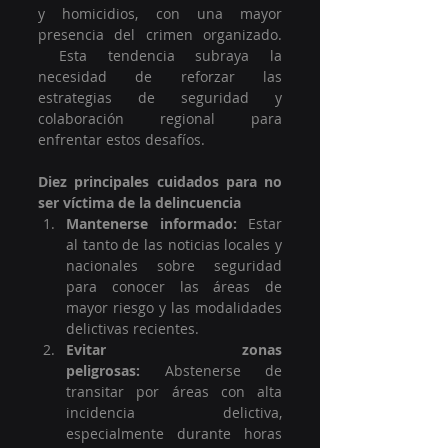
y homicidios, con una mayor 
presencia del crimen organizado. 
 Esta tendencia subraya la 
necesidad de reforzar las 
estrategias de seguridad y 
colaboración regional para 
enfrentar estos desafíos.
Diez principales cuidados para no 
ser víctima de la delincuencia
Mantenerse informado:
 Estar 
al tanto de las noticias locales y 
nacionales sobre seguridad 
para conocer las áreas de 
mayor riesgo y las modalidades 
delictivas recientes.
Evitar zonas 
peligrosas:
 Abstenerse de 
transitar por áreas con alta 
incidencia delictiva, 
especialmente durante horas 