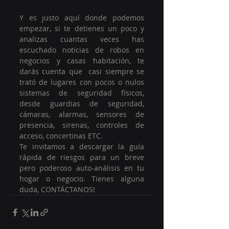
Y es justo aquí donde podemos 
empezar, si te detienes un poco y 
analizas cuantas veces has 
escuchado noticias de robos en 
negocios y casas habitación, te 
darás cuenta que  casi siempre se 
trató de lugares con pocos o nulos 
sistemas de seguridad físicos, 
desde guardias de seguridad, 
cámaras, alarmas, sensores de 
presencia, sirenas, controles de 
acceso, concertinas ETC.
Te invitamos a descargar la guía 
rápida de riesgos para un breve 
pero poderoso auto-análisis en tu 
hogar o negocio. Tienes alguna 
duda, CONTÁCTANOS!