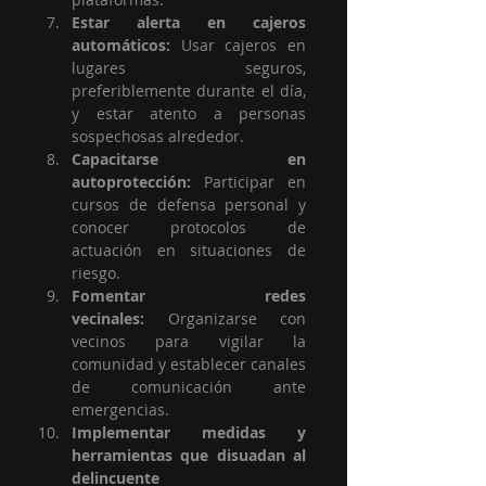
Estar alerta en cajeros 
automáticos:
 Usar cajeros en 
lugares seguros, 
preferiblemente durante el día, 
y estar atento a personas 
sospechosas alrededor.
Capacitarse en 
autoprotección:
 Participar en 
cursos de defensa personal y 
conocer protocolos de 
actuación en situaciones de 
riesgo.
Fomentar redes 
vecinales:
 Organizarse con 
vecinos para vigilar la 
comunidad y establecer canales 
de comunicación ante 
emergencias.
Implementar medidas y 
herramientas que disuadan al 
delincuente