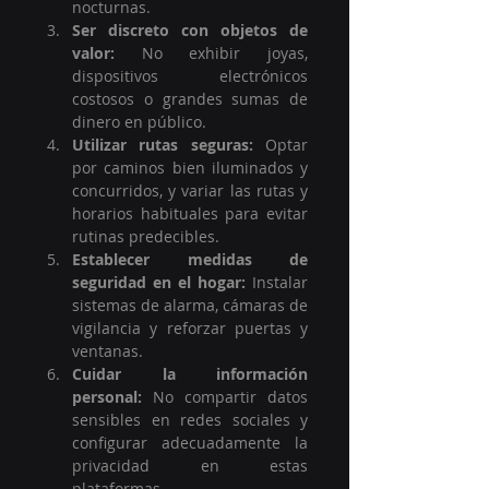
nocturnas.
Ser discreto con objetos de 
valor:
 No exhibir joyas, 
dispositivos electrónicos 
costosos o grandes sumas de 
dinero en público.
Utilizar rutas seguras:
 Optar 
por caminos bien iluminados y 
concurridos, y variar las rutas y 
horarios habituales para evitar 
rutinas predecibles.
Establecer medidas de 
seguridad en el hogar:
 Instalar 
sistemas de alarma, cámaras de 
vigilancia y reforzar puertas y 
ventanas.
Cuidar la información 
personal:
 No compartir datos 
sensibles en redes sociales y 
configurar adecuadamente la 
privacidad en estas 
plataformas.