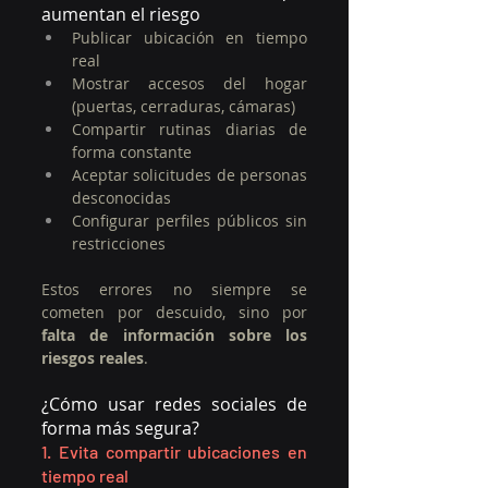
aumentan el riesgo
Publicar ubicación en tiempo 
real
Mostrar accesos del hogar 
(puertas, cerraduras, cámaras)
Compartir rutinas diarias de 
forma constante
Aceptar solicitudes de personas 
desconocidas
Configurar perfiles públicos sin 
restricciones
Estos errores no siempre se 
cometen por descuido, sino por 
falta de información sobre los 
riesgos reales
.
¿Cómo usar redes sociales de 
forma más segura?
1. Evita compartir ubicaciones en 
tiempo real