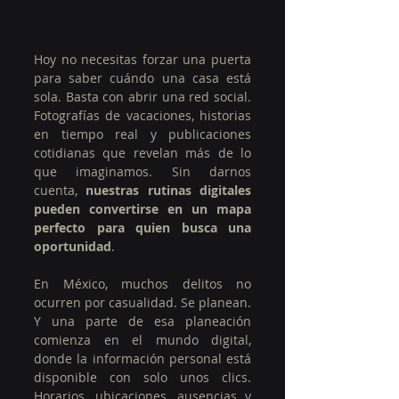
Hoy no necesitas forzar una puerta 
para saber cuándo una casa está 
sola. Basta con abrir una red social. 
Fotografías de vacaciones, historias 
en tiempo real y publicaciones 
cotidianas que revelan más de lo 
que imaginamos. Sin darnos 
cuenta, 
nuestras rutinas digitales 
pueden convertirse en un mapa 
perfecto para quien busca una 
oportunidad
.
En México, muchos delitos no 
ocurren por casualidad. Se planean. 
Y una parte de esa planeación 
comienza en el mundo digital, 
donde la información personal está 
disponible con solo unos clics. 
Horarios, ubicaciones, ausencias y 