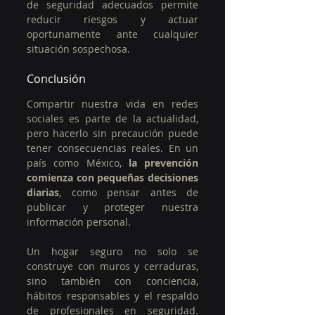
de seguridad adecuados permite 
reducir riesgos y actuar 
oportunamente ante cualquier 
situación sospechosa.
Conclusión
Compartir nuestra vida en redes 
sociales es parte de la actualidad, 
pero hacerlo sin precaución puede 
tener consecuencias reales. En un 
país como México, 
la prevención 
comienza con pequeñas decisiones 
diarias
, como pensar antes de 
publicar y proteger nuestra 
información personal.
Un hogar seguro no solo se 
construye con muros y cerraduras, 
sino también con conciencia, 
hábitos responsables y el respaldo 
de profesionales en seguridad. 