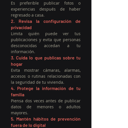
Es preferible publicar fotos o 
experiencias después de haber 
regresado a casa.
2. Revisa la configuración de 
privacidad
Limita quién puede ver tus 
publicaciones y evita que personas 
desconocidas accedan a tu 
información.
3. Cuida lo que publicas sobre tu 
hogar
Evita mostrar cámaras, alarmas, 
accesos o rutinas relacionadas con 
la seguridad de tu vivienda.
4. Protege la información de tu 
familia
Piensa dos veces antes de publicar 
datos de menores o adultos 
mayores.
5. Mantén hábitos de prevención 
fuera de lo digital