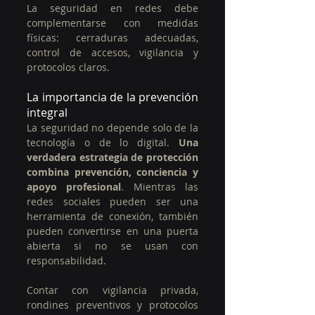
La seguridad en redes debe 
complementarse con medidas 
físicas: cerraduras adecuadas, 
control de accesos, vigilancia y 
protocolos claros.
La importancia de la prevención 
integral
La seguridad no depende solo de la 
tecnología o de lo digital. 
Una 
verdadera estrategia de protección 
combina prevención, conciencia y 
apoyo profesional
. Mientras las 
redes sociales pueden ser una 
herramienta de conexión, también 
pueden convertirse en una puerta 
abierta si no se usan con 
responsabilidad.
Contar con vigilancia privada, 
rondines preventivos y protocolos 