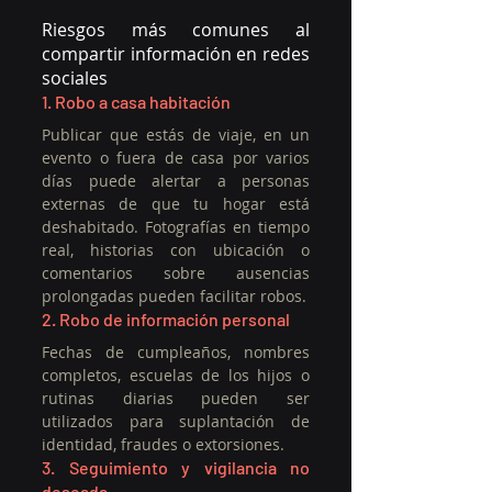
Riesgos más comunes al 
compartir información en redes 
sociales
1. Robo a casa habitación
Publicar que estás de viaje, en un 
evento o fuera de casa por varios 
días puede alertar a personas 
externas de que tu hogar está 
deshabitado. Fotografías en tiempo 
real, historias con ubicación o 
comentarios sobre ausencias 
prolongadas pueden facilitar robos.
2. Robo de información personal
Fechas de cumpleaños, nombres 
completos, escuelas de los hijos o 
rutinas diarias pueden ser 
utilizados para suplantación de 
identidad, fraudes o extorsiones.
3. Seguimiento y vigilancia no 
deseada