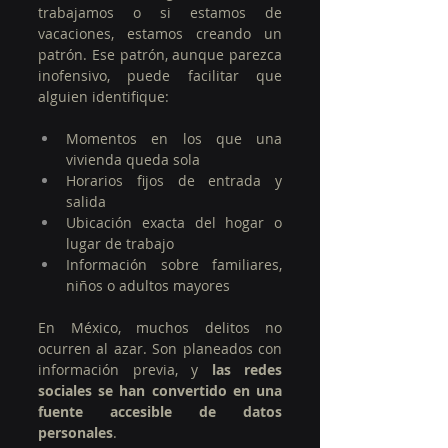
trabajamos o si estamos de 
vacaciones, estamos creando un 
patrón. Ese patrón, aunque parezca 
inofensivo, puede facilitar que 
alguien identifique:
Momentos en los que una 
vivienda queda sola
Horarios fijos de entrada y 
salida
Ubicación exacta del hogar o 
lugar de trabajo
Información sobre familiares, 
niños o adultos mayores
En México, muchos delitos no 
ocurren al azar. Son planeados con 
información previa, y 
las redes 
sociales se han convertido en una 
fuente accesible de datos 
personales
.