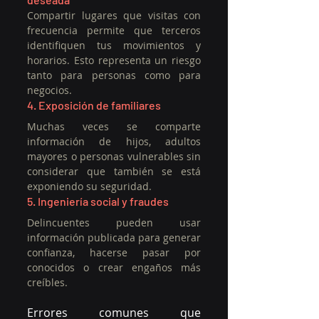
Compartir lugares que visitas con 
frecuencia permite que terceros 
identifiquen tus movimientos y 
horarios. Esto representa un riesgo 
tanto para personas como para 
negocios.
4. Exposición de familiares
Muchas veces se comparte 
información de hijos, adultos 
mayores o personas vulnerables sin 
considerar que también se está 
exponiendo su seguridad.
5. Ingeniería social y fraudes
Delincuentes pueden usar 
información publicada para generar 
confianza, hacerse pasar por 
conocidos o crear engaños más 
creíbles.
Errores comunes que 