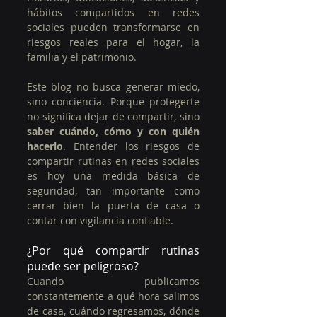
hábitos compartidos en redes 
sociales pueden transformarse en 
riesgos reales para el hogar, la 
familia y el patrimonio.
Este blog no busca generar miedo, 
sino conciencia. Porque protegerte 
no significa dejar de compartir, sino 
saber cuándo, cómo y con quién 
hacerlo
. Entender los riesgos de 
compartir rutinas en redes sociales 
es hoy una medida básica de 
seguridad, tan importante como 
cerrar bien la puerta de casa o 
contar con vigilancia confiable.
¿Por qué compartir rutinas 
puede ser peligroso?
Cuando publicamos 
constantemente a qué hora salimos 
de casa, cuándo regresamos, dónde 