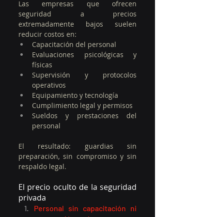
Las empresas que ofrecen 
seguridad a precios 
extremadamente bajos suelen 
reducir costos en:
Capacitación del personal
Evaluaciones psicológicas y 
físicas
Supervisión y protocolos 
operativos
Equipamiento y tecnología
Cumplimiento legal y permisos
Sueldos y prestaciones del 
personal
El resultado: guardias sin 
preparación, sin compromiso y sin 
respaldo legal.
El precio oculto de la seguridad 
privada
Personal sin capacitación ni 