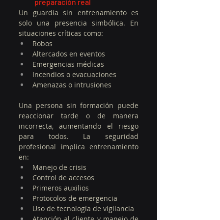
preparación real
Un guardia sin entrenamiento es 
solo una presencia simbólica. En 
situaciones críticas como:
Robos
Altercados en eventos
Emergencias médicas
Incendios o evacuaciones
Amenazas o intrusiones
Una persona sin formación puede 
reaccionar tarde o de manera 
incorrecta, aumentando el riesgo 
para todos.
 La
 seguridad 
profesional implica entrenamiento 
en:
Manejo de crisis
Control de accesos
Primeros auxilios
Protocolos de emergencia
Uso de tecnología de vigilancia
Atención al cliente y manejo de 