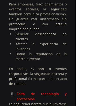
Para empresas, fraccionamientos o 
eventos sociales, la seguridad 
también comunica profesionalismo. 
Un guardia mal uniformado, sin 
protocolos o con actitud 
inapropiada puede:
Generar desconfianza en 
clientes
Afectar la experiencia de 
invitados
Dañar la reputación de la 
marca o evento
En bodas, XV años o eventos 
corporativos, la seguridad discreta y 
profesional forma parte del servicio 
de calidad.
Falta de tecnología y 
protocolos
La seguridad barata suele limitarse 