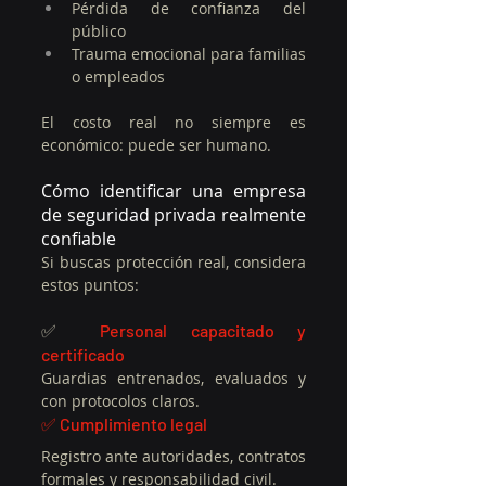
Pérdida de confianza del 
público
Trauma emocional para familias 
o empleados
El costo real no siempre es 
económico: puede ser humano.
Cómo identificar una empresa 
de seguridad privada realmente 
confiable
Si buscas protección real, considera 
estos puntos:
✅ 
Personal capacitado y 
certificado
Guardias entrenados, evaluados y 
con protocolos claros.
✅ Cumplimiento legal
Registro ante autoridades, contratos 
formales y responsabilidad civil.