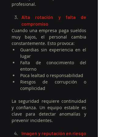
profesional.
Alta rotación y falta de 
compromiso
Cuando una empresa paga sueldos 
muy bajos, el personal cambia 
constantemente. Esto provoca:
Guardias sin experiencia en el 
lugar
Falta de conocimiento del 
entorno
Poca lealtad o responsabilidad
Riesgos de corrupción o 
complicidad
La seguridad requiere continuidad 
y confianza. Un equipo estable es 
clave para detectar anomalías y 
prevenir incidentes.
Imagen y reputación en riesgo