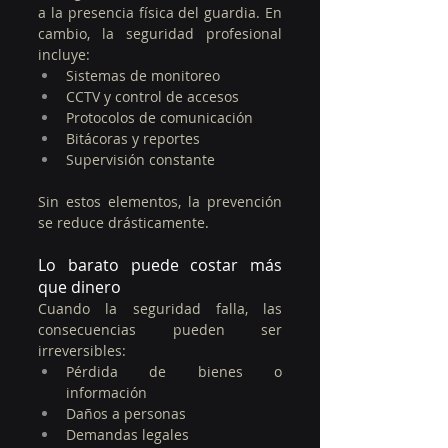
a la presencia física del guardia. En 
cambio, la seguridad profesional 
incluye:
Sistemas de monitoreo
CCTV y control de accesos
Protocolos de comunicación
Bitácoras y reportes
Supervisión constante
Sin estos elementos, la prevención 
se reduce drásticamente.
Lo barato puede costar más 
que dinero
Cuando la seguridad falla, las 
consecuencias pueden ser 
irreversibles:
Pérdida de bienes o 
información
Daños a personas
Demandas legales