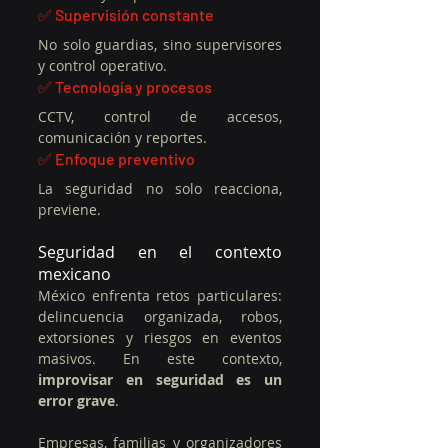
✅ Supervisión constante
No solo guardias, sino supervisores 
y control operativo.
✅ Tecnología y procesos
CCTV, control de accesos, 
comunicación y reportes.
✅ Enfoque preventivo
La seguridad no solo reacciona, 
previene.
Seguridad en el contexto 
mexicano
México enfrenta retos particulares: 
delincuencia organizada, robos, 
extorsiones y riesgos en eventos 
masivos. En este contexto, 
improvisar en seguridad es un 
error grave
.
Empresas, familias y organizadores 