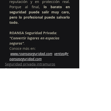
reputación y en protección real. 
Porque al final, 
lo barato en 
seguridad puede salir muy caro, 
pero lo profesional puede salvarlo 
todo.
ROANSA Seguridad Privada: 
"Convertir lugares en espacios 
seguros"
.
Conoce más en: 
www.roansaseguridad.com
ventas@r
oansaseguridad.com
Seguridad privada intramuros
Seguridad para la familia
Entradas recientes
Ver todo