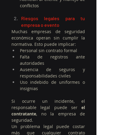
conflictos
Riesgos legales para tu 
empresa o evento
Muchas empresas de seguridad 
económica operan sin cumplir la 
normativa. Esto puede implicar:
Personal sin contrato formal
Falta de registros ante 
autoridades
Ausencia de seguros y 
responsabilidades civiles
Uso indebido de uniformes o 
insignias
Si ocurre un incidente, el 
responsable legal puede ser 
el 
contratante
, no la empresa de 
seguridad.
Un problema legal puede costar 
más que cualquier contrato 